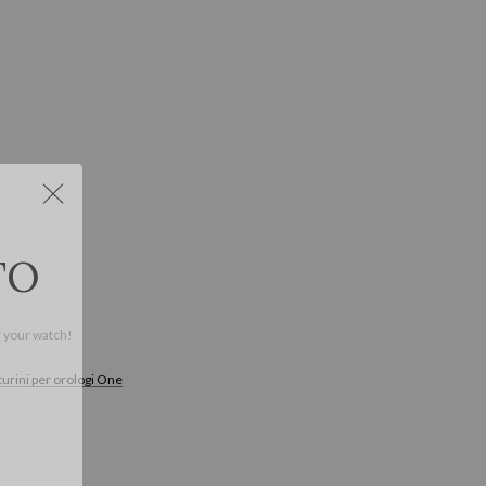
r your watch!
turini per orologi One