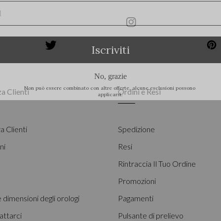
Instagram
Pinterest
a Clienti
Ordini e Resi
a Clienti
Spedizione
ni
Resi
Rintraccia Il Tuo Ordine
Promozioni
e dimensioni degli orologi
Pagamenti
attarci
Pulsante di prelievo