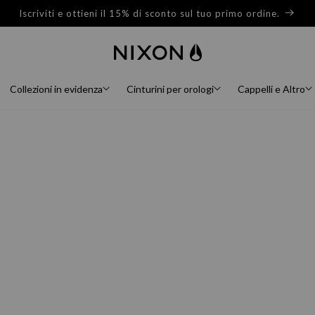
Iscriviti e ottieni il 15% di sconto sul tuo primo ordine.
Collezioni in evidenza
Cinturini per orologi
Cappelli e Altro