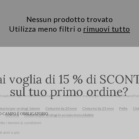
Nessun prodotto trovato
Utilizza meno filtri o
rimuovi tutto
watch straps in nylon material in this collection. Find the perfect new watch band fo
nturini per orologi 16mm
Cinturini da 20 mm
Cinturini da 23 mm
Pelle
Cin
Gomma
Cinturini per orologi in acciaio inossidabile