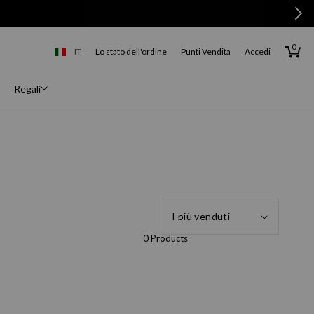
0
0
articoli
Carrello
IT
Lo stato dell'ordine
Punti Vendita
Accedi
Italia
Regali
0 Products